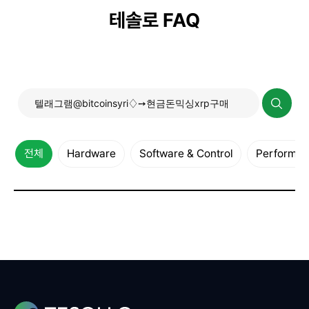
테솔로 FAQ
전체
Hardware
Software & Control
Performanc