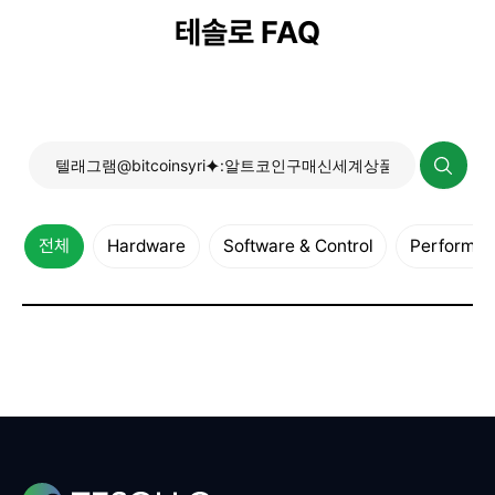
테솔로 FAQ
전체
Hardware
Software & Control
Performanc