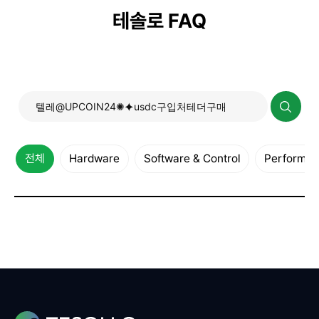
테솔로 FAQ
전체
Hardware
Software & Control
Performanc