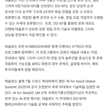
테솔로는 이번 전시에서 자체 개발한 다관절 인간형 로봇 핸드, 델토
그리퍼 5핑거(DG-5F)를 선보였다. DG-5F는 성인 남성의 손과
유사한 다섯 손가락 구조에 20개의 독립 관절을 갖춘 고 자유도
로봇핸드로, 복잡한 물체 조작과 도구 사용, 정밀 조립 작업까지 수행할
수 있는 차세대 로봇핸드다. 또한, DG-5F를 활용한 로봇 데모도
진행돼 테솔로가 보유한 로봇 정밀 조작 기술과 차별화된 그리퍼
성능을 현장에서 직접 확인할 수 있다.
테솔로는 또한 K-INNOSHOW와 함께 진행되는 K-TECH 피칭
프로그램에 참여했다. 이 프로그램에서 김영진 테솔로 대표는 직접
무대에서 ‘델토 그리퍼 시리즈’와 정밀 조작 솔루션을 중심으로 한 로봇
자동화의 가능성을 APEC 회원국 정부 관계자, 글로벌 바이어, 해외
투자자들에게 알릴 예정이다.
테솔로는 올해 7월 스위스 제네바에서 열린 ‘AI for Good Global
Summit 2025’에 공식 초청받아 세계 무대에서 기술력을 입증한 바
있다. AI for Good은 UN 산하 국제전기통신연합(ITU)이 주관하는
권위 있는 AI·로봇 행사로, 테솔로는 이 무대에서 DG-5F와
텔레오퍼레이션 기술을 공개해 국제적인 주목을 받았다.