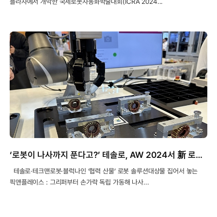
플라자에서 개막한 국제로봇자동화학술대회(ICRA 2024...
‘로봇이 나사까지 푼다고?’ 테솔로, AW 2024서 新 로봇 방향성 제시
테솔로·테크맨로봇·블럭나인 ‘협력 산물’ 로봇 솔루션대상물 집어서 놓는
픽앤플레이스 : 그리퍼부터 손가락 독립 가동해 나사...