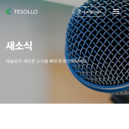
콘텐츠로
건너뛰기
Main
Menu
새소식
테솔로의 새로운 소식을 빠르게 확인해보세요.