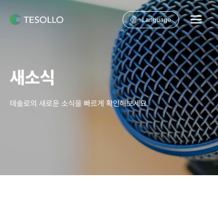
콘텐츠로
건너뛰기
Main
Menu
새소식
테솔로의 새로운 소식을 빠르게 확인해보세요.