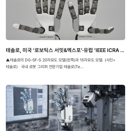
테솔로, 미국 ‘로보틱스 서밋&엑스포’·유럽 ‘IEEE ICRA 2026’ 참가
▲테솔로의 DG-5F-S 20자유도 모델(왼쪽)과 15자유도 모델. (사진=
테솔로) 국내 로봇 그리퍼 전문기업 테솔로(Te...