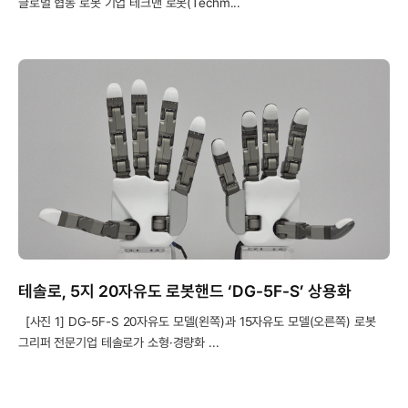
글로벌 협동 로봇 기업 테크맨 로봇(Techm...
테솔로, 5지 20자유도 로봇핸드 ‘DG-5F-S’ 상용화
[사진 1] DG-5F-S 20자유도 모델(왼쪽)과 15자유도 모델(오른쪽) 로봇
그리퍼 전문기업 테솔로가 소형·경량화 ...