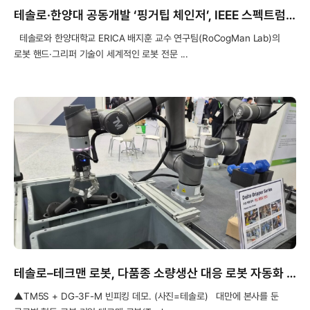
테솔로·한양대 공동개발 ‘핑거팁 체인저’, IEEE 스펙트럼에 소개
테솔로와 한양대학교 ERICA 배지훈 교수 연구팀(RoCogMan Lab)의
로봇 핸드·그리퍼 기술이 세계적인 로봇 전문 ...
테솔로–테크맨 로봇, 다품종 소량생산 대응 로봇 자동화 솔루션 공개
▲TM5S + DG-3F-M 빈피킹 데모. (사진=테솔로) 대만에 본사를 둔