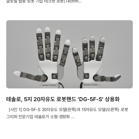
글로벌 협동 로봇 기업 테크맨 로봇(Techm...
테솔로, 5지 20자유도 로봇핸드 ‘DG-5F-S’ 상용화
[사진 1] DG-5F-S 20자유도 모델(왼쪽)과 15자유도 모델(오른쪽) 로봇
그리퍼 전문기업 테솔로가 소형·경량화 ...