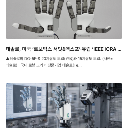
테솔로, 미국 ‘로보틱스 서밋&엑스포’·유럽 ‘IEEE ICRA 2026’ 참가
▲테솔로의 DG-5F-S 20자유도 모델(왼쪽)과 15자유도 모델. (사진=
테솔로) 국내 로봇 그리퍼 전문기업 테솔로(Te...