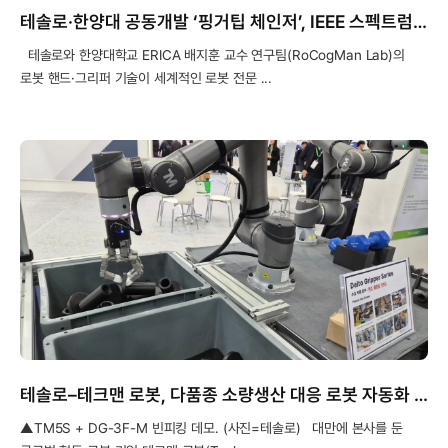
테솔로·한양대 공동개발 ‘핑거팁 체인저’, IEEE 스펙트럼에 소개
테솔로와 한양대학교 ERICA 배지훈 교수 연구팀(RoCogMan Lab)의
로봇 핸드·그리퍼 기술이 세계적인 로봇 전문 ...
테솔로–테크맨 로봇, 다품종 소량생산 대응 로봇 자동화 솔루션 공개
▲TM5S + DG-3F-M 빈피킹 데모. (사진=테솔로) 대만에 본사를 둔